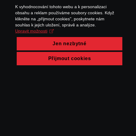
K vyhodnocování tohoto webu a k personalizaci
obsahu a reklam používáme soubory cookies. Když
klikněte na „přijmout cookies", poskytnete nám
souhlas k jejich uložení, správě a analýze.
Upravit možnosti
Jen nezbytné
Přijmout cookies
© FAMU 2026
Kontakt
FAMU
Partneři
Ochrana soukromí
Cookies