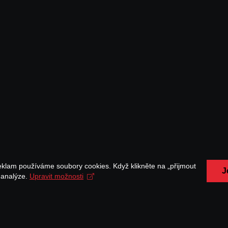
eklam používáme soubory cookies. Když klikněte na „přijmout
J
a analýze.
Upravit možnosti