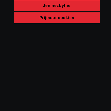
Jen nezbytné
Přijmout cookies
© FAMU 2026
Kontakt
FAMU
Partneři
Ochrana soukromí
Cookies
a obchodní
podmínky
Powered by Uscreen