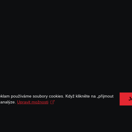
eklam používáme soubory cookies. Když klikněte na „přijmout
J
a analýze.
Upravit možnosti