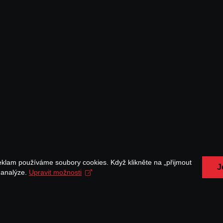
eklam používáme soubory cookies. Když klikněte na „přijmout
J
a analýze.
Upravit možnosti