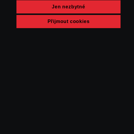
Jen nezbytné
Přijmout cookies
© FAMU 2026
Kontakt
FAMU
Partneři
Ochrana soukromí
Cookies
a obchodní
podmínky
Powered by Uscreen