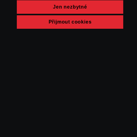
Jen nezbytné
Přijmout cookies
© FAMU 2026
Kontakt
FAMU
Partneři
Ochrana soukromí
Cookies
a obchodní
podmínky
Powered by Uscreen