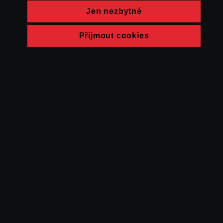
Jen nezbytné
Přijmout cookies
© FAMU 2026
Kontakt
FAMU
Partneři
Ochrana soukromí
Cookies
a obchodní
podmínky
Powered by Uscreen