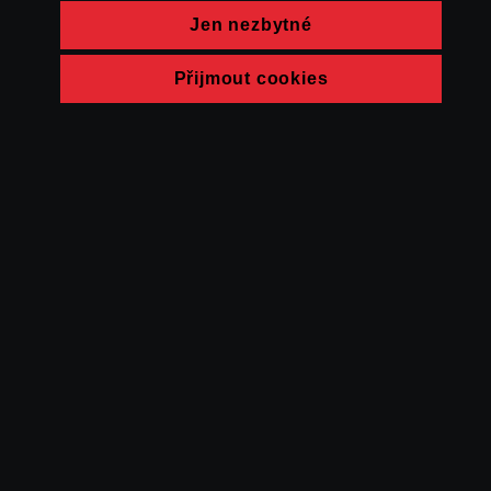
Jen nezbytné
Přijmout cookies
© FAMU 2026
Kontakt
FAMU
Partneři
Ochrana soukromí
Cookies
a obchodní
podmínky
Powered by Uscreen