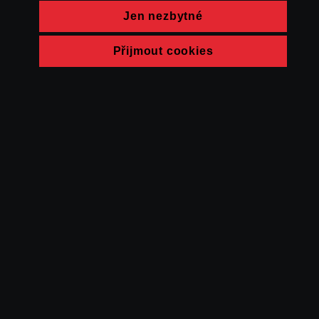
Jen nezbytné
Přijmout cookies
© FAMU 2026
Kontakt
FAMU
Partneři
Ochrana soukromí
Cookies
a obchodní
podmínky
Powered by Uscreen