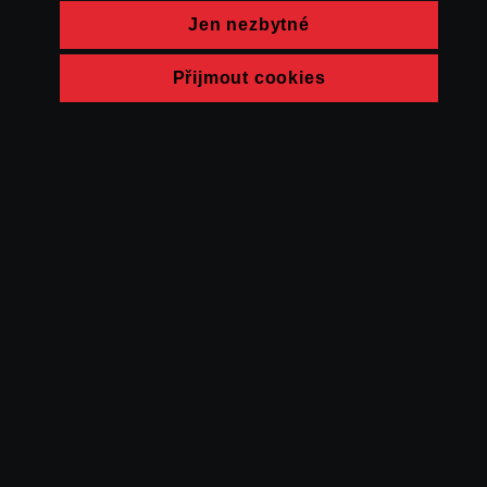
Jen nezbytné
Přijmout cookies
© FAMU 2026
Kontakt
FAMU
Partneři
Ochrana soukromí
Cookies
a obchodní
podmínky
Powered by Uscreen