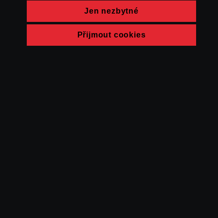
Jen nezbytné
Přijmout cookies
© FAMU 2026
Kontakt
FAMU
Partneři
Ochrana soukromí
Cookies
a obchodní
podmínky
Powered by Uscreen