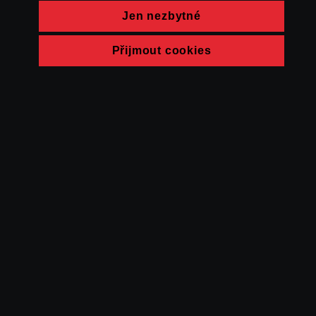
Jen nezbytné
Přijmout cookies
© FAMU 2026
Kontakt
FAMU
Partneři
Ochrana soukromí
Cookies
a obchodní
podmínky
Powered by Uscreen