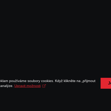
eklam používáme soubory cookies. Když klikněte na „přijmout
J
a analýze.
Upravit možnosti