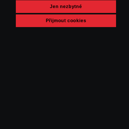
Jen nezbytné
Přijmout cookies
© FAMU 2026
Kontakt
FAMU
Partneři
Ochrana soukromí
Cookies
a obchodní
podmínky
Powered by Uscreen