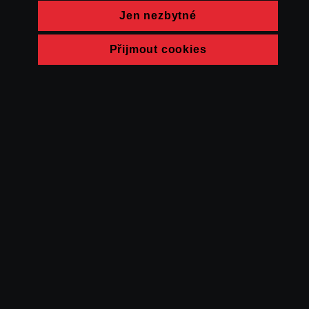
Jen nezbytné
Přijmout cookies
© FAMU 2026
Kontakt
FAMU
Partneři
Ochrana soukromí
Cookies
a obchodní
podmínky
Powered by Uscreen