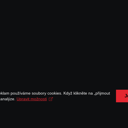
eklam používáme soubory cookies. Když klikněte na „přijmout
J
a analýze.
Upravit možnosti