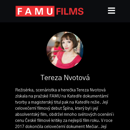
Tereza Nvotová
Režisérka, scenáristka a herečka Tereza Nvotová
získala na pražské FAMU na Katedře dokumentární
tvorby a magisterský titul pak na Katedře režie. Její
celovečerní filmový debut Špína, který byl i její
absolventský film, obdržel mnoho světových ocenění i
cenu České filmové kritiky za nejlepší film roku. V roce
2017 dokončila celovečerní dokument Mečiar. Její