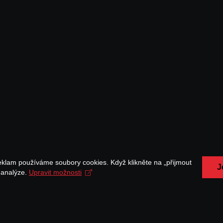
eklam používáme soubory cookies. Když klikněte na „přijmout
J
a analýze.
Upravit možnosti