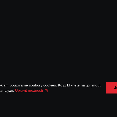
eklam používáme soubory cookies. Když klikněte na „přijmout
J
a analýze.
Upravit možnosti