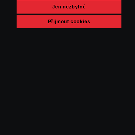
Jen nezbytné
Přijmout cookies
© FAMU 2026
Kontakt
FAMU
Partneři
Ochrana soukromí
Cookies
a obchodní
podmínky
Powered by Uscreen