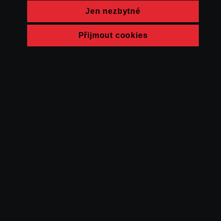
Jen nezbytné
Přijmout cookies
© FAMU 2026
Kontakt
FAMU
Partneři
Ochrana soukromí
Cookies
a obchodní
podmínky
Powered by Uscreen