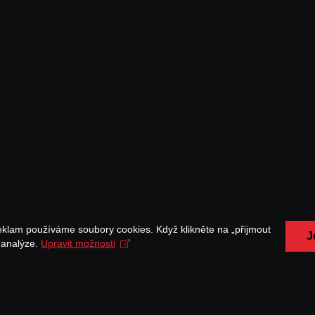
eklam používáme soubory cookies. Když klikněte na „přijmout
J
a analýze.
Upravit možnosti