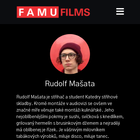
Rudolf Mašata
Rudolf Mašata je střihač a student Katedry střihové
skladby. Kromě montáže v audiovizi se ovšem ve
značné míře věnuje také montáži kulinářské. Jeho
nejoblíbenějšími pokrmy je sushi, svíčková s knedlíkem,
grilovaný hermelín s brusinkovým džemem a nejraději
má oblíbenej je řízek. Je vášnivým milovníkem
tabákových výrobků, miluje disco, miluje tanec.