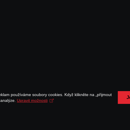
eklam používáme soubory cookies. Když klikněte na „přijmout
J
a analýze.
Upravit možnosti