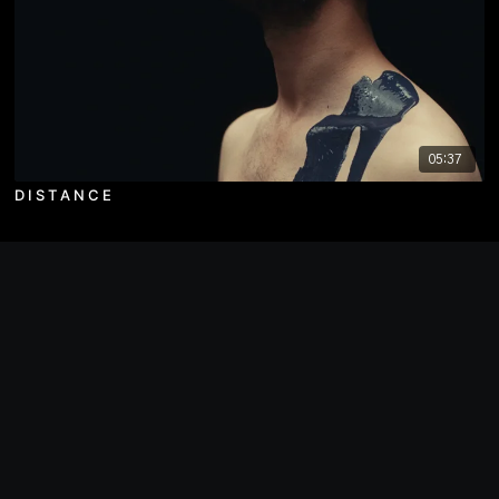
05:37
D I S T A N C E