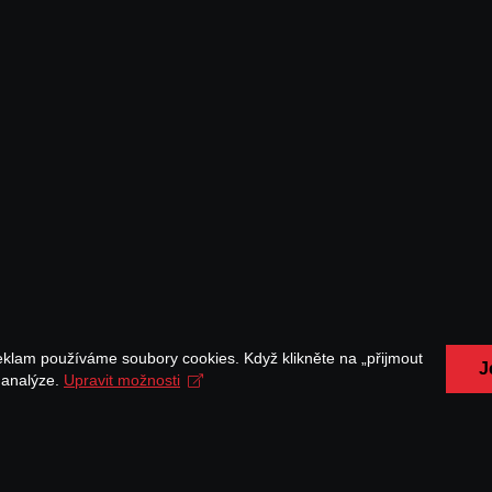
eklam používáme soubory cookies. Když klikněte na „přijmout
J
a analýze.
Upravit možnosti