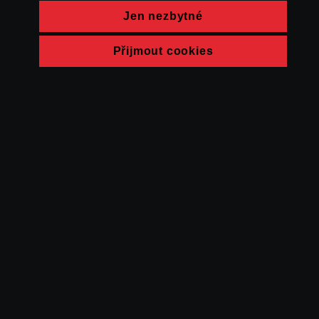
Jen nezbytné
Přijmout cookies
© FAMU 2026
Kontakt
FAMU
Partneři
Ochrana soukromí
Cookies
a obchodní
podmínky
Powered by Uscreen