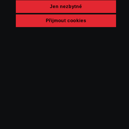
Jen nezbytné
Přijmout cookies
© FAMU 2026
Kontakt
FAMU
Partneři
Ochrana soukromí
Cookies
a obchodní
podmínky
Powered by Uscreen