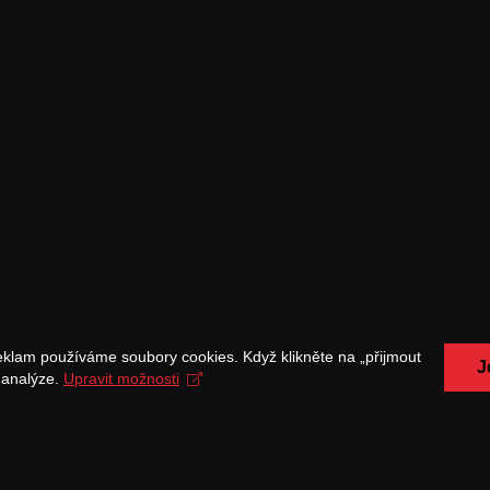
eklam používáme soubory cookies. Když klikněte na „přijmout
J
a analýze.
Upravit možnosti