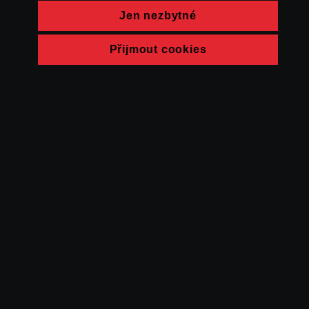
Jen nezbytné
Přijmout cookies
© FAMU 2026
Kontakt
FAMU
Partneři
Ochrana soukromí
Cookies
a obchodní
podmínky
Powered by Uscreen