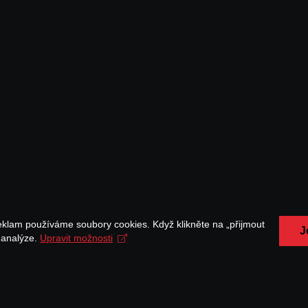
eklam používáme soubory cookies. Když klikněte na „přijmout
J
a analýze.
Upravit možnosti