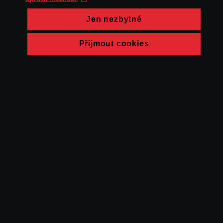
Jen nezbytné
Přijmout cookies
© FAMU 2026
Kontakt
FAMU
Partneři
Ochrana soukromí
Cookies
a obchodní
podmínky