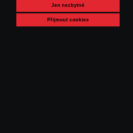
Jen nezbytné
Přijmout cookies
© FAMU 2026
Kontakt
FAMU
Partneři
Ochrana soukromí
Cookies
a obchodní
podmínky
Powered by Uscreen