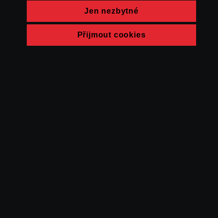
Jen nezbytné
Přijmout cookies
© FAMU 2026
Kontakt
FAMU
Partneři
Ochrana soukromí
Cookies
a obchodní
podmínky
Powered by Uscreen