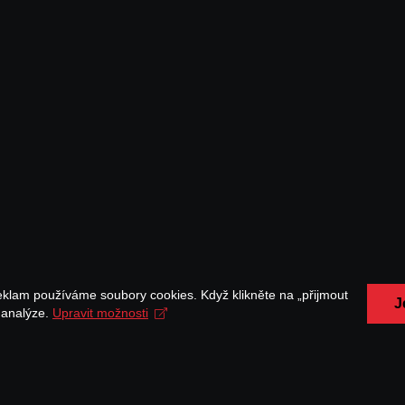
eklam používáme soubory cookies. Když klikněte na „přijmout
J
a analýze.
Upravit možnosti