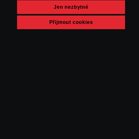
Jen nezbytné
Přijmout cookies
© FAMU 2026
Kontakt
FAMU
Partneři
Ochrana soukromí
Cookies
a obchodní
podmínky
Powered by Uscreen