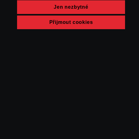
Jen nezbytné
Přijmout cookies
© FAMU 2026
Kontakt
FAMU
Partneři
Ochrana soukromí
Cookies
a obchodní
podmínky
Powered by Uscreen