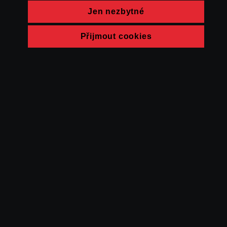
Jen nezbytné
Přijmout cookies
© FAMU 2026
Kontakt
FAMU
Partneři
Ochrana soukromí
Cookies
a obchodní
podmínky
Powered by Uscreen