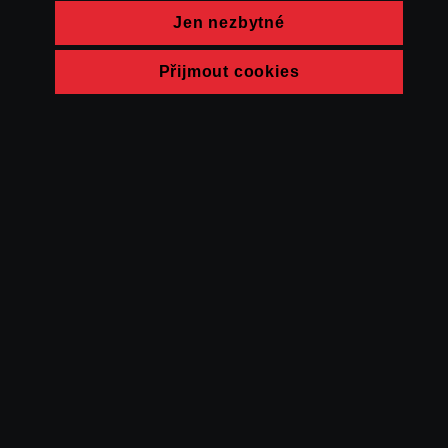
Jen nezbytné
Přijmout cookies
© FAMU 2026
Kontakt
FAMU
Partneři
Ochrana soukromí
Cookies
a obchodní
podmínky
Powered by Uscreen