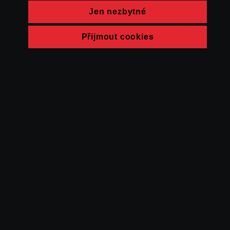
Jen nezbytné
Přijmout cookies
© FAMU 2026
Kontakt
FAMU
Partneři
Ochrana soukromí
Cookies
a obchodní
podmínky
Powered by Uscreen