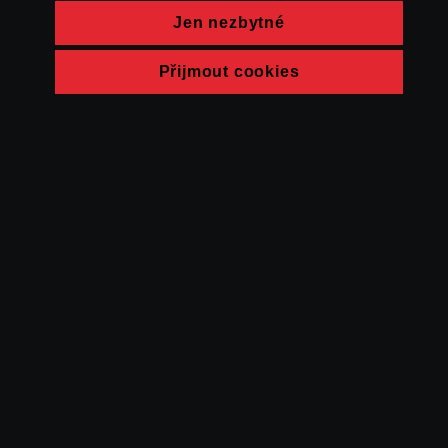
Jen nezbytné
Přijmout cookies
© FAMU 2026
Kontakt
FAMU
Partneři
Ochrana soukromí
Cookies
a obchodní
podmínky
Powered by Uscreen