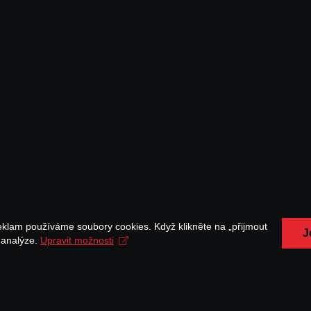
eklam používáme soubory cookies. Když klikněte na „přijmout
J
a analýze.
Upravit možnosti