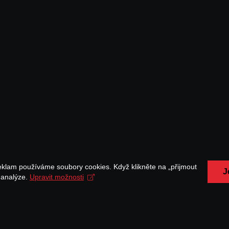
eklam používáme soubory cookies. Když klikněte na „přijmout
J
a analýze.
Upravit možnosti