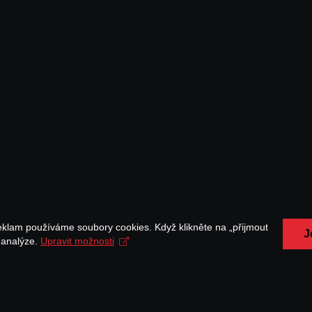
eklam používáme soubory cookies. Když klikněte na „přijmout
J
a analýze.
Upravit možnosti