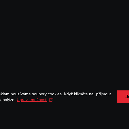
eklam používáme soubory cookies. Když klikněte na „přijmout
J
a analýze.
Upravit možnosti