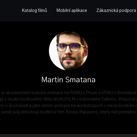
Katalog filmů
Mobilní aplikace
Zákaznická podpora
Martin Smatana
 je absolventem katedry animace na FAMU v Praze a VŠMU v Bratislavě
áž v studiu loutkového filmu NUKUFILM v estonském Tallinnu. Pracoval 
on v Bratislavě a jako lektor animace na workshopech v mezinárodním 
uvedl svůj debutový loutkový film Rosso Papavero, který měl premiéru n
.