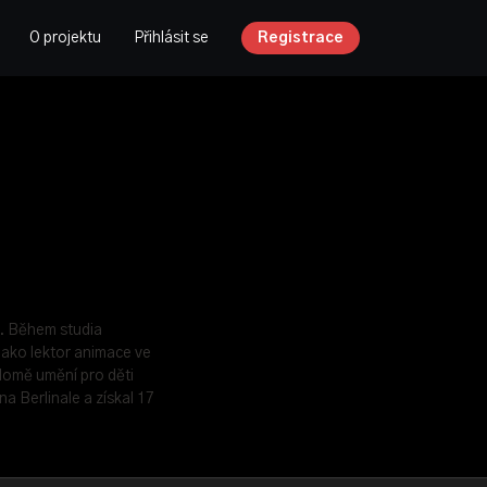
O projektu
Přihlásit se
Registrace
. Během studia
jako lektor animace ve
domě umění pro děti
a Berlinale a získal 17