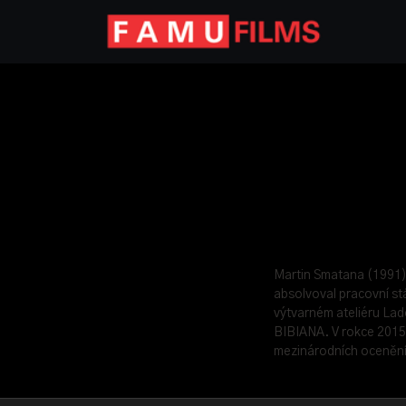
Martin Smatana (1991)
absolvoval pracovní st
výtvarném ateliéru Lad
BIBIANA. V rokce 2015 
mezinárodních ocenění