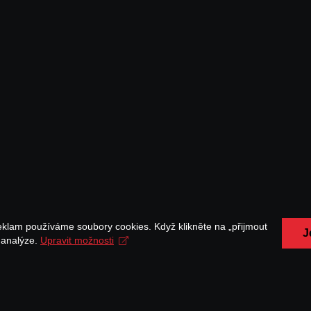
eklam používáme soubory cookies. Když klikněte na „přijmout
J
a analýze.
Upravit možnosti