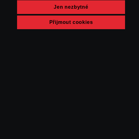
Jen nezbytné
Přijmout cookies
© FAMU 2026
Kontakt
FAMU
Partneři
Ochrana soukromí
Cookies
a obchodní
podmínky
Powered by Uscreen