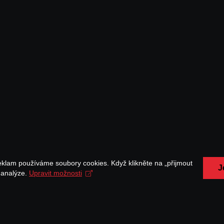
eklam používáme soubory cookies. Když klikněte na „přijmout
J
a analýze.
Upravit možnosti