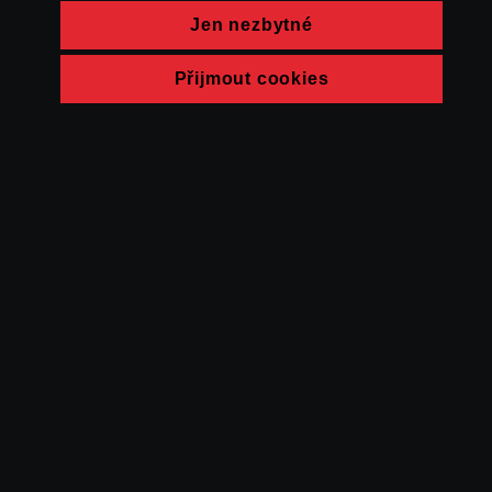
Jen nezbytné
Přijmout cookies
© FAMU 2026
Kontakt
FAMU
Partneři
Ochrana soukromí
Cookies
a obchodní
podmínky
Powered by Uscreen